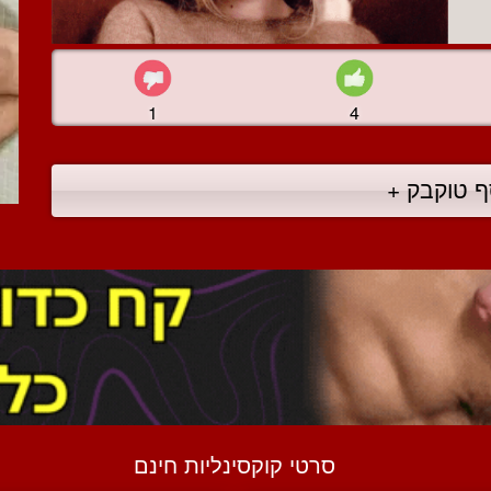
1
4
ף טוקבק +
סרטי קוקסינליות חינם