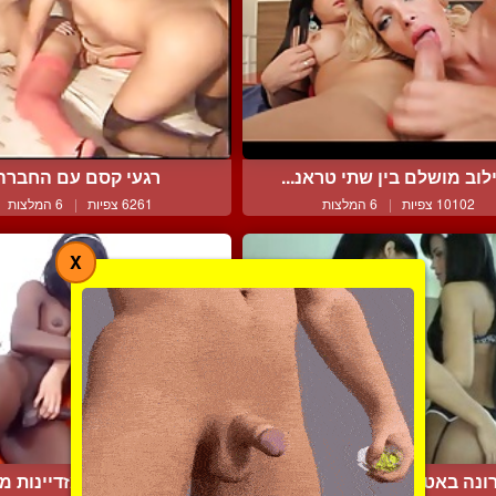
לוב מושלם בין שתי טראנ...
רגעי קסם עם החברה
10102 צפיות
|
6 המלצות
6261 צפיות
|
6 המלצות
X
ונה באטרפליי וביאטריסי...
כושית ולבנה מזדיינות מול