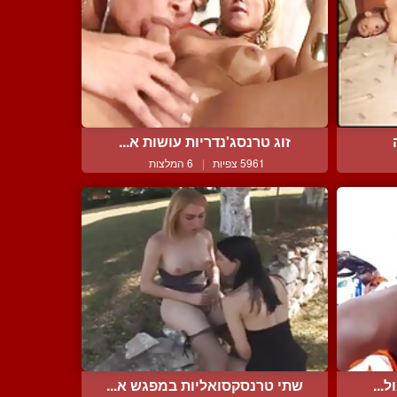
זוג טרנסג'נדריות עושות א...
5961 צפיות
|
6 המלצות
...
שתי טרנסקסואליות במפגש א...