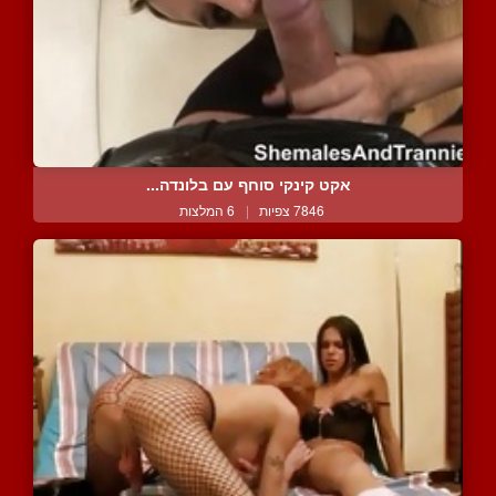
אקט קינקי סוחף עם בלונדה...
7846 צפיות
|
6 המלצות