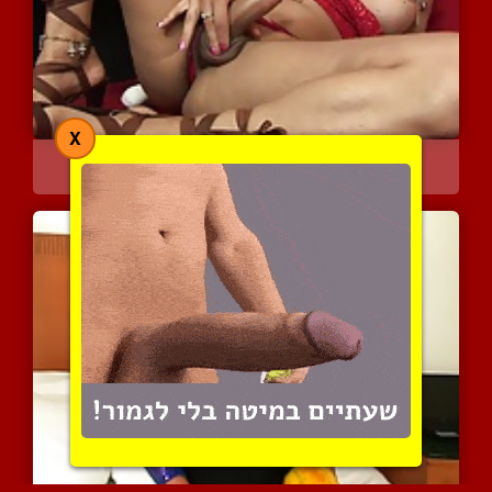
X
יפיופה חושני מאוד נהנית ...
3191 צפיות
|
0 המלצות