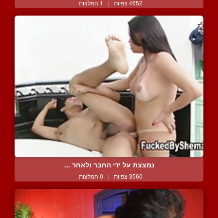
4652 צפיות
|
1 המלצות
נמצצת על ידי החבר ולאחר ...
3560 צפיות
|
0 המלצות