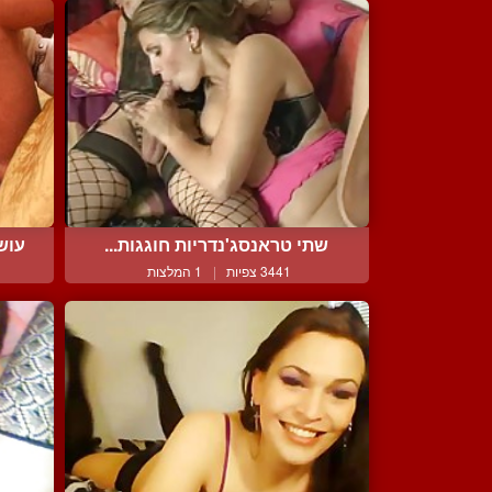
שתי טראנסג'נדריות חוגגות...
עוש
3441 צפיות
|
1 המלצות