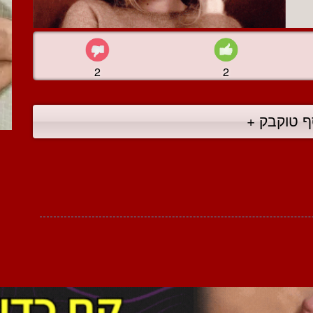
2
2
ף טוקבק +