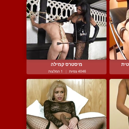
טית
מיסטרס קמילה
4046 צפיות
|
1 המלצות