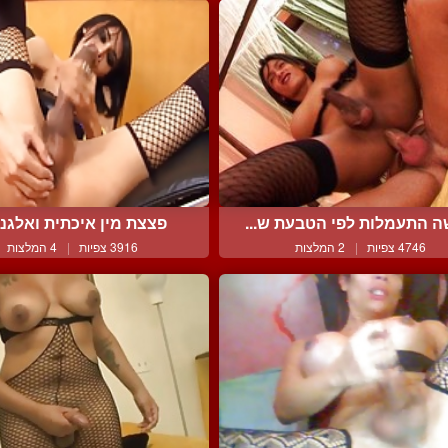
ה התעמלות לפי הטבעת ש...
פצצת מין איכתית ואלגנ
4746 צפיות
|
2 המלצות
3916 צפיות
|
4 המלצות