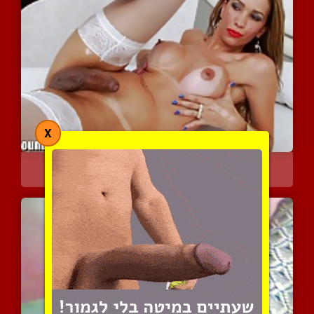
X
ברזילאית איכותית בנגיעות...
4804 צפיות
|
4 המלצות