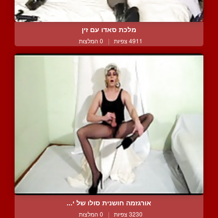
מלכת סאדו עם זין
4911 צפיות
|
0 המלצות
אורגזמה חושנית סולו של י...
3230 צפיות
|
0 המלצות