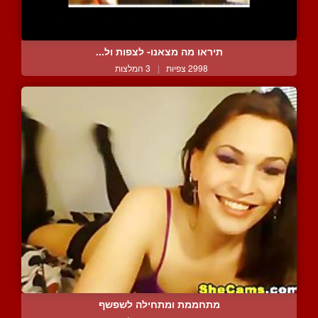
תיראו מה מצאנו- לצפות ול...
2998 צפיות
|
3 המלצות
מתחממת ומתחילה לשפשף