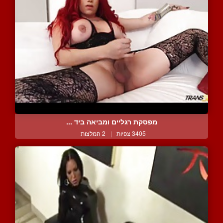
מפסקת רגליים ומביאה ביד ...
3405 צפיות
|
2 המלצות