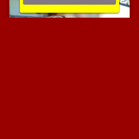
כוסית במופע אוננות פראי
3913 צפיות
|
0 המלצות