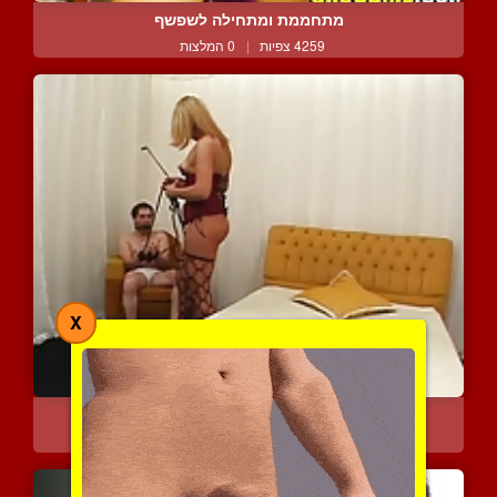
מתחממת ומתחילה לשפשף
4259 צפיות
|
0 המלצות
X
מלכת סאדו פצצתית בסשן של...
5259 צפיות
|
0 המלצות