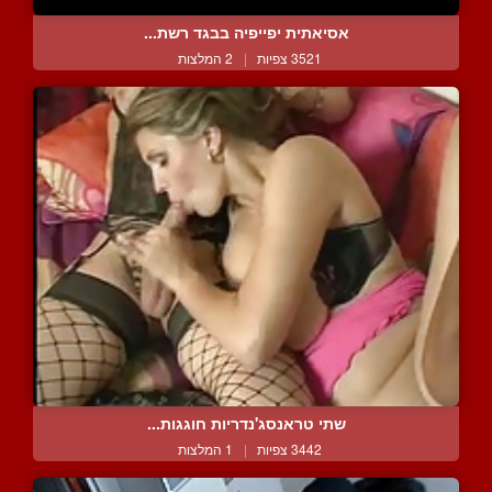
אסיאתית יפייפיה בבגד רשת...
3521 צפיות
|
2 המלצות
שתי טראנסג'נדריות חוגגות...
3442 צפיות
|
1 המלצות