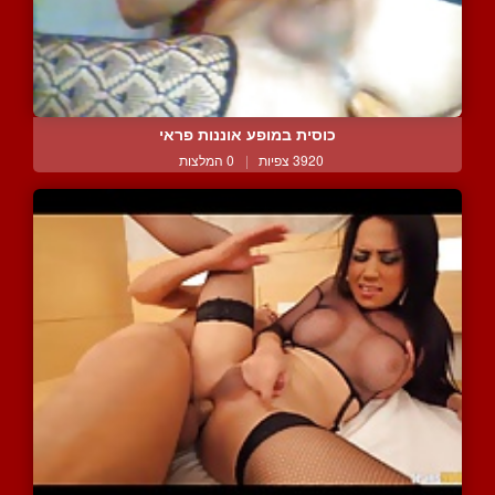
כוסית במופע אוננות פראי
3920 צפיות
|
0 המלצות