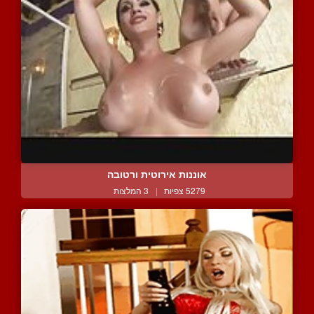
אוננות אירוטית ורטובה
5279 צפיות
|
3 המלצות