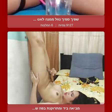
שפיך סמיך נוזל ממנה לאט ...
9127 צפיות
|
6 המלצות
מביאה ביד ומתרוקנת בפה ש...