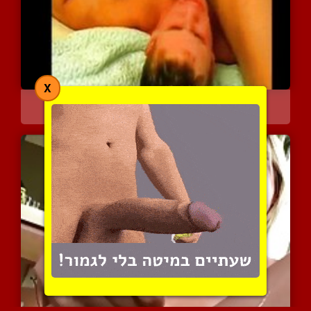
X
הזרעות אוראליות לגברים ב...
16119 צפיות
|
12 המלצות