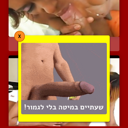
X
הן עושות ביד לגברים וזוכ...
8335 צפיות
|
5 המלצות