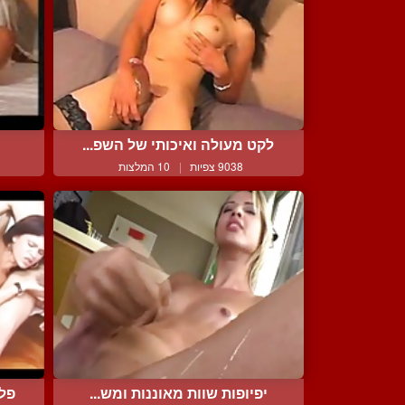
לקט מעולה ואיכותי של השפ...
9038 צפיות
|
10 המלצות
יפיופות שוות מאוננות ומש...
פלי