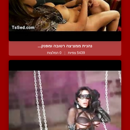
נהנית ממציצה רטובה ומפנק...
5439 צפיות
|
0 המלצות