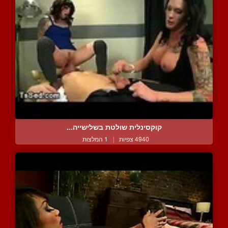
קוקסינלית שולטת בשלישייה...
4940 צפיות
|
1 המלצות