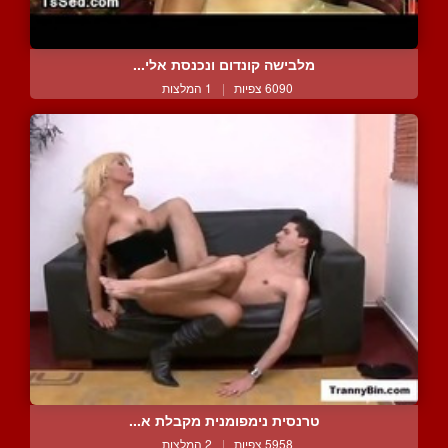
מלבישה קונדום ונכנסת אלי...
6090 צפיות
|
1 המלצות
טרנסית נימפומנית מקבלת א...
5958 צפיות
|
2 המלצות