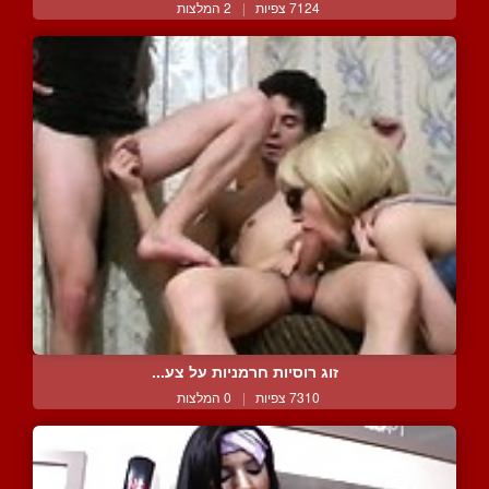
7124 צפיות
|
2 המלצות
זוג רוסיות חרמניות על צע...
7310 צפיות
|
0 המלצות