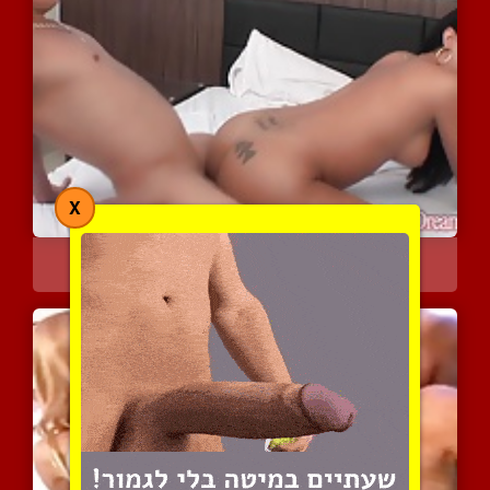
X
תכניס לי עמוק ותוקן את כ...
4619 צפיות
|
1 המלצות