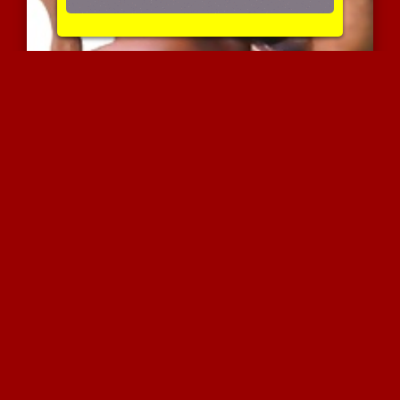
מפגש לוהט עם רוקו
4135 צפיות
|
0 המלצות