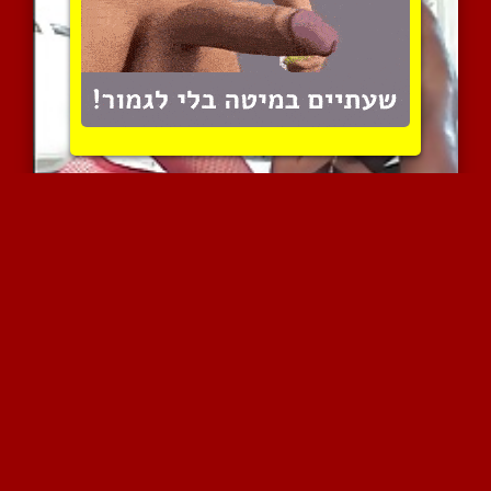
זרג שחור בועל ישבן של כו...
3775 צפיות
|
1 המלצות