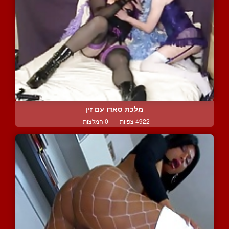
מלכת סאדו עם זין
4922 צפיות
|
0 המלצות