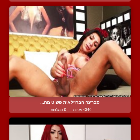
סברינה הברזילאית פשוט מה...
4340 צפיות
|
0 המלצות