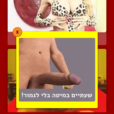
X
חתולה סקסית במופע סולו
4331 צפיות
|
0 המלצות