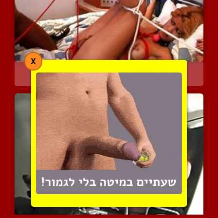
X
סשן בדסמ קינקי לחרמנית ב...
3732 צפיות
|
0 המלצות