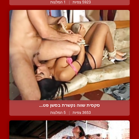
5923 צפיות
|
1 המלצות
סקסית שווה נקשרת בסשן פט...
3653 צפיות
|
5 המלצות