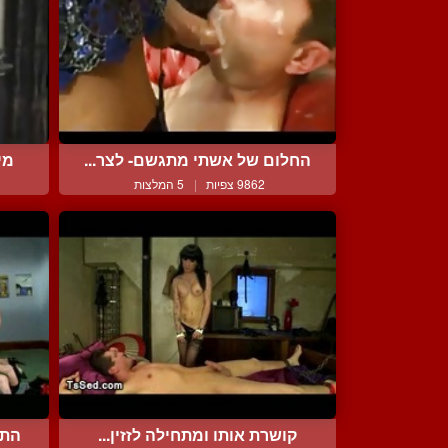
החלום של אשתי מתגשם- לצר...
מי
9862 צפיות
|
5 המלצות
קושרת אותו ומתחילה לזזין...
התע