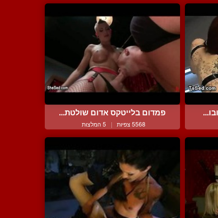
ו...
פמדום בלייטקס אדום שולטת...
5568 צפיות
|
5 המלצות