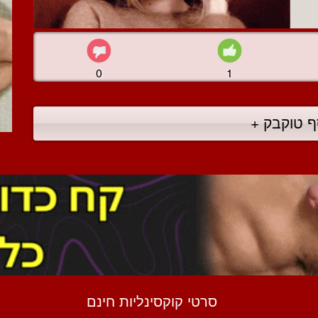
0
1
ף טוקבק +
סרטי קוקסינליות חינם