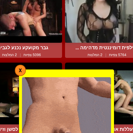
לפית דומיננטית מדהימה ...
גבר מקועקע נכנע לגביר
5764 צפיות
|
2 המלצות
5096 צפיות
|
2 המלצות
X
ללות אנאלית ברקטום הצ...
מעירה אותו לסשן וזיון