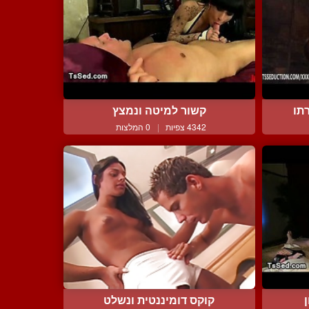
תו
קשור למיטה ונמצץ
4342 צפיות
|
0 המלצות
קוקס דומיננטית ונשלט