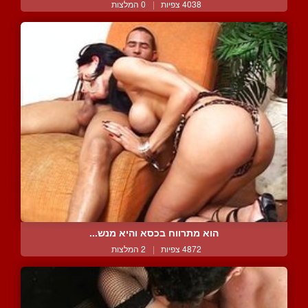
4038 צפיות
|
0 המלצות
הוא מתרווח בכסא והיא מנש...
4872 צפיות
|
2 המלצות