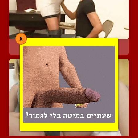
X
אריאל הנימפומנית מכניסה ...
8198 צפיות
|
8 המלצות