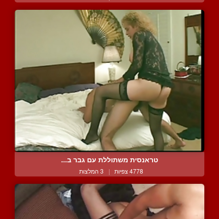
טראנסית משתוללת עם גבר ב...
4778 צפיות
|
3 המלצות