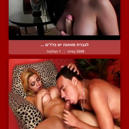
לגברת סוואנה יש בז'ז'ים ...
3998 צפיות
|
1 המלצות