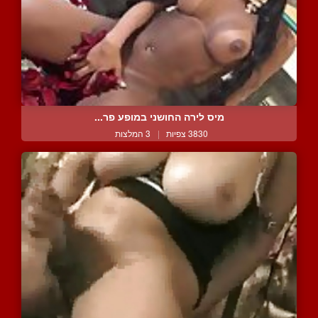
מיס לירה החושני במופע פר...
3830 צפיות
|
3 המלצות