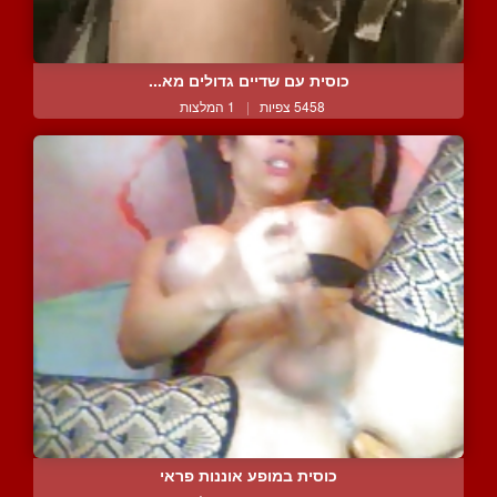
כוסית עם שדיים גדולים מא...
5458 צפיות
|
1 המלצות
כוסית במופע אוננות פראי