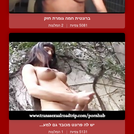
ברונטית חמה גומרת חזק
5081 צפיות
|
2 המלצות
יש לה פרונט מכובד גם למע...
5131 צפיות
|
1 המלצות