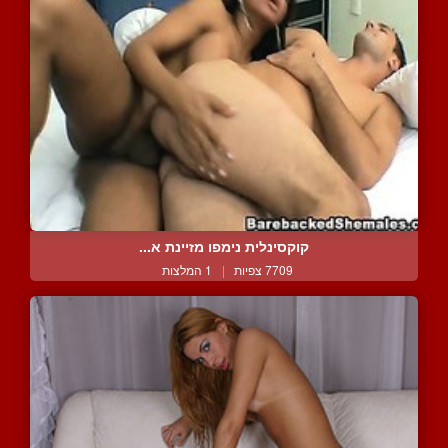
קוקסינלית נימפו מזיינת א...
7709 צפיות
|
1 המלצות