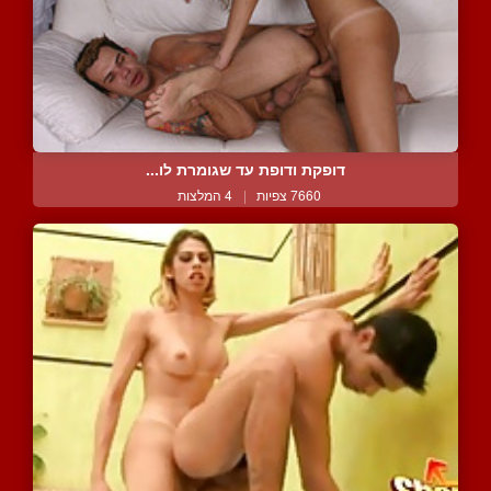
דופקת ודופת עד שגומרת לו...
7660 צפיות
|
4 המלצות