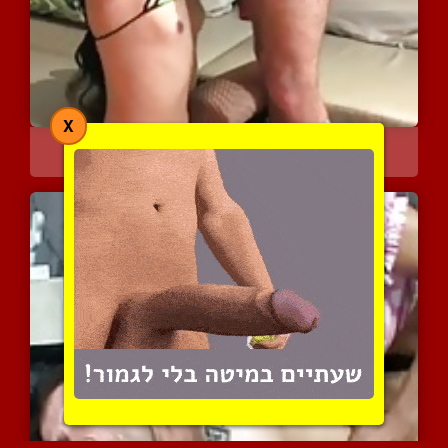
X
ליידי בוי עם ציצים קטנים...
9864 צפיות
|
5 המלצות