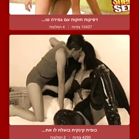
דפיקות חזקות עם גמירה טו...
10437 צפיות
|
4 המלצות
כוסית קינקית בועלת לו את...
4290 צפיות
|
2 המלצות