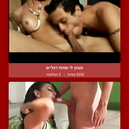
מצוץ לי ופתח רגליים
5252 צפיות
|
2 המלצות