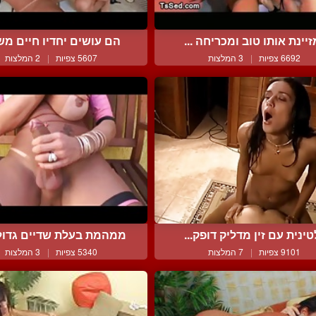
זיינת אותו טוב ומכריחה ...
הם עושים יחדיו חיים משו
6692 צפיות
|
3 המלצות
5607 צפיות
|
2 המלצות
טינית עם זין מדליק דופק...
ממהמת בעלת שדיים גדולים
9101 צפיות
|
7 המלצות
5340 צפיות
|
3 המלצות