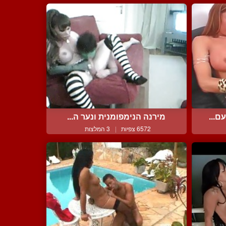
ם...
מירנה הנימפומנית ונער ה...
6572 צפיות
|
3 המלצות