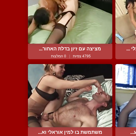
 ...
מציצה עם זיון בדלת האחור...
4795 צפיות
|
0 המלצות
..
משתמשת בו למין אוראלי וא...