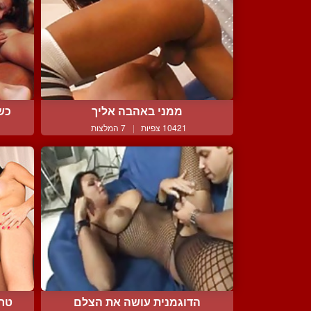
ממני באהבה אליך
כשק
10421 צפיות
|
7 המלצות
הדוגמנית עושה את הצלם
טרא