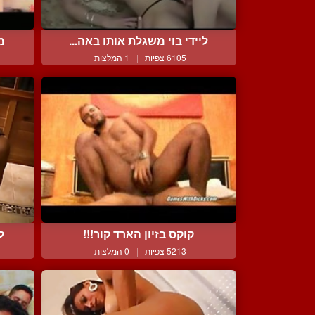
ליידי בוי משגלת אותו באה...
מ
6105 צפיות
|
1 המלצות
קוקס בזיון הארד קור!!!
ל
5213 צפיות
|
0 המלצות