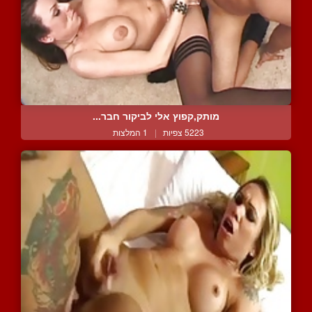
מותק,קפוץ אלי לביקור חבר...
5223 צפיות
|
1 המלצות