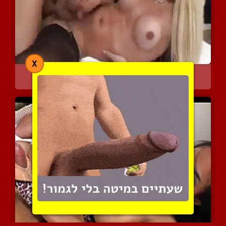
X
שועלה בלונדינית בטירוף ח...
4135 צפיות
|
0 המלצות