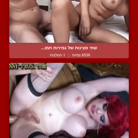
שתי סצינות של גמירות חמו...
6536 צפיות
|
1 המלצות