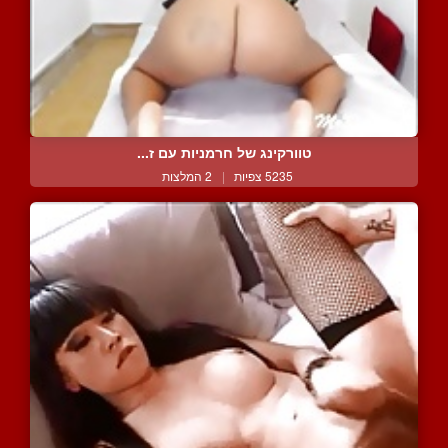
טוורקינג של חרמניות עם ז...
5235 צפיות
|
2 המלצות