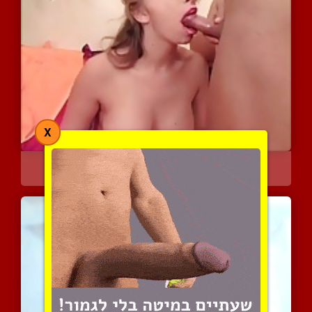
X
הזרעות אוראליות לנשים גב...
6074 צפיות
|
0 המלצות