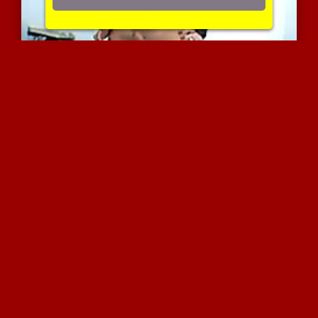
קלים לוהט ומטריף של כוסי...
7327 צפיות
|
1 המלצות