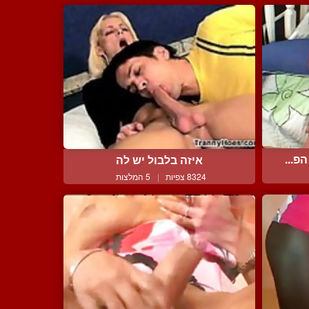
פ...
איזה בלבול יש לה
8324 צפיות
|
5 המלצות