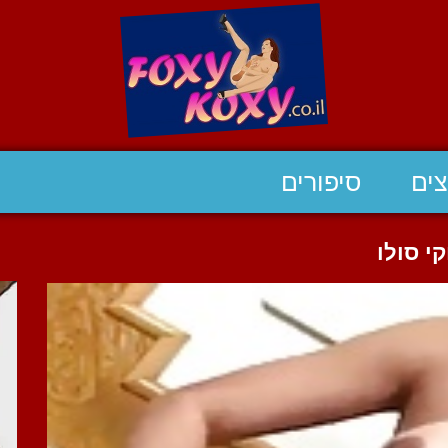
ים
סיפורים
י סולו