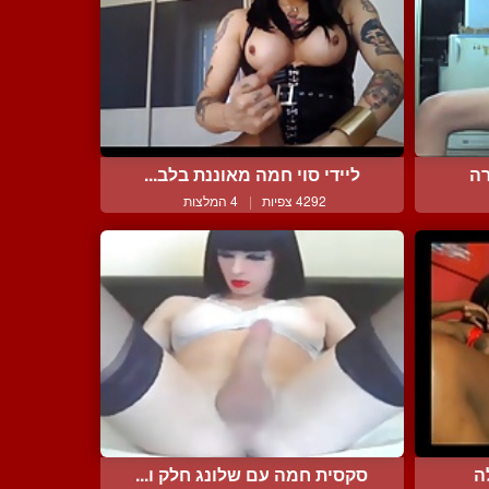
רה
ליידי סוי חמה מאוננת בלב...
4292 צפיות
|
4 המלצות
ה
סקסית חמה עם שלונג חלק ו...