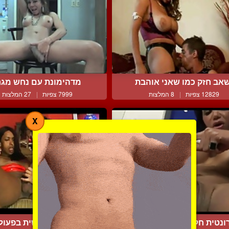
אב חזק כמו שאני אוהבת
מדהימונת עם נחש מג
12829 צפיות
|
8 המלצות
7999 צפיות
|
27 המלצות
X
ונטית חלקה עם שלונג וצ...
סוזאנה הכושית בפעול