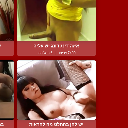
איזה דינג דונג יש עליה
ש
7499 צפיות
|
6 המלצות
יש להן בהחלט מה להראות
בר