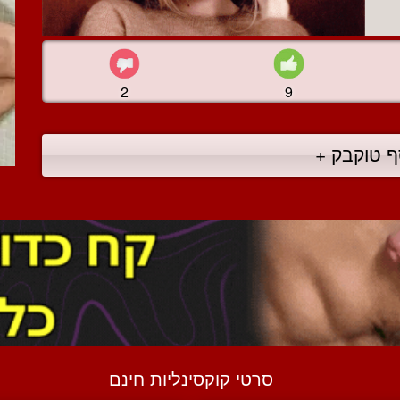
2
9
ף טוקבק +
סרטי קוקסינליות חינם