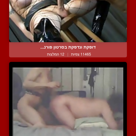
דופקת ונדפקת בסרטון פורנ...
11465 צפיות
|
12 המלצות