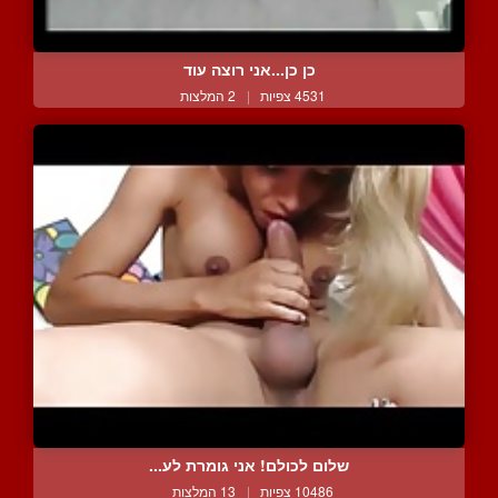
כן כן...אני רוצה עוד
4531 צפיות
|
2 המלצות
שלום לכולם! אני גומרת לע...
10486 צפיות
|
13 המלצות