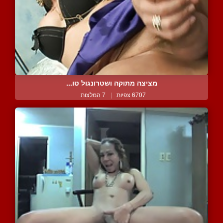
מציצה מתוקה ושטרונגול טו...
6707 צפיות
|
7 המלצות