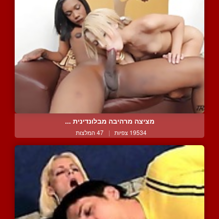
מציצה מרהיבה מבלונדינית ...
19534 צפיות
|
47 המלצות