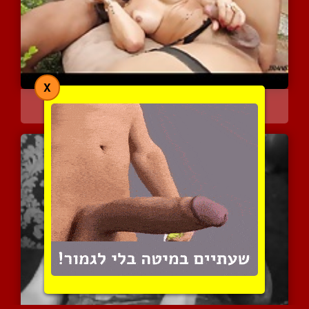
X
אלסנדרה ריביירו המהממת נ...
8787 צפיות
|
5 המלצות