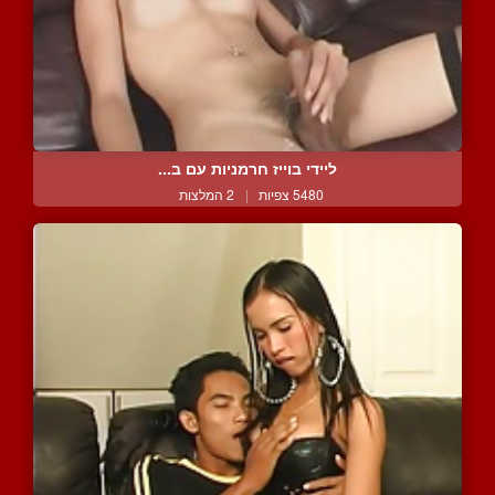
ליידי בוייז חרמניות עם ב...
5480 צפיות
|
2 המלצות