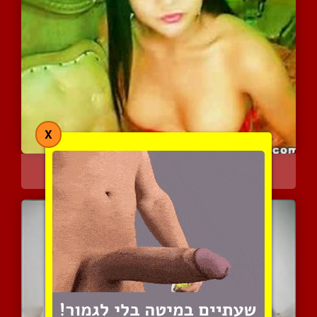
X
קוקס מאוננת
6280 צפיות
|
4 המלצות