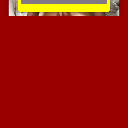
כוסית עם ישבן סקסי דופקת...
7297 צפיות
|
0 המלצות