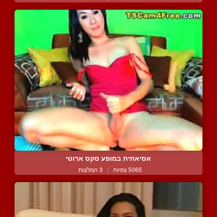
אסיאתית במופע סקס ארוטי
5065 צפיות
|
3 המלצות