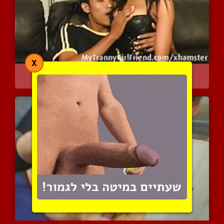
X
תאילנדית קינקית פאסיבית ...
7684 צפיות
|
6 המלצות