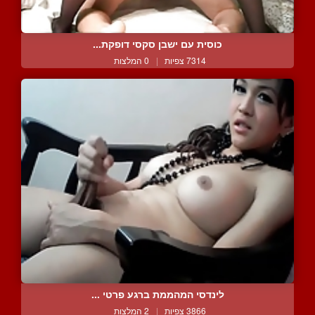
כוסית עם ישבן סקסי דופקת...
7314 צפיות
|
0 המלצות
לינדסי המהממת ברגע פרטי ...
3866 צפיות
|
2 המלצות