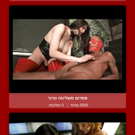
פמדום משליטה טרור
5930 צפיות
|
0 המלצות