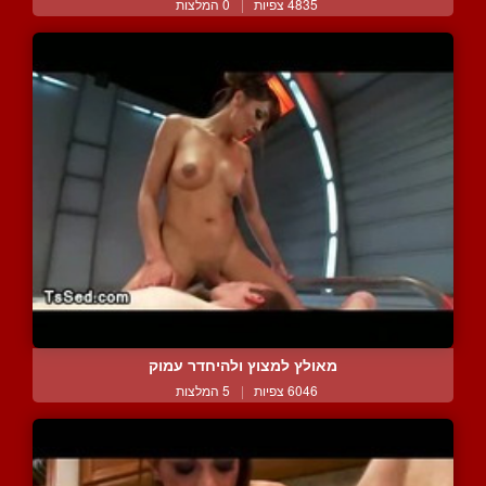
4835 צפיות
|
0 המלצות
מאולץ למצוץ ולהיחדר עמוק
6046 צפיות
|
5 המלצות