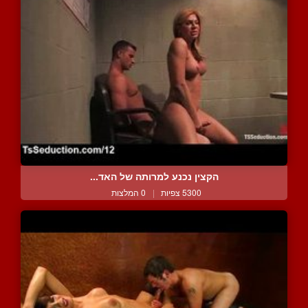
הקצין נכנע למרותה של האד...
5300 צפיות
|
0 המלצות