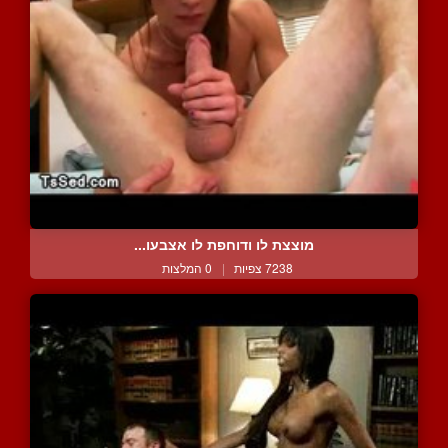
מוצצת לו ודוחפת לו אצבעו...
7238 צפיות
|
0 המלצות