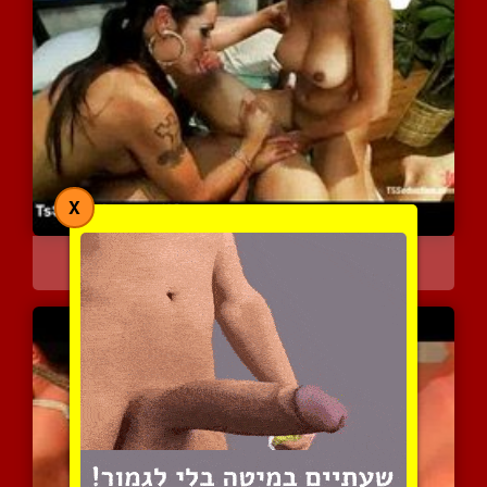
X
גנג בנג על החור הרטוב וה...
9861 צפיות
|
4 המלצות