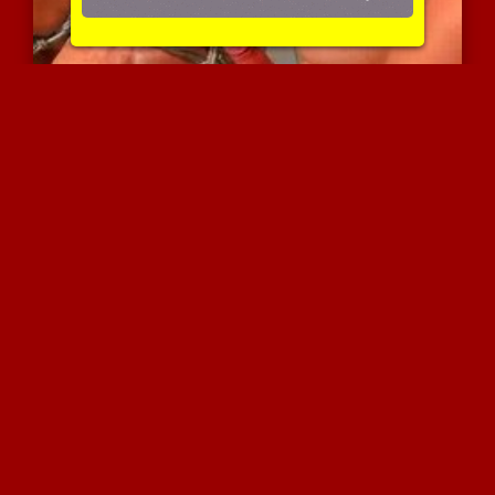
קוקסינליות משפריצות על ג...
8868 צפיות
|
8 המלצות