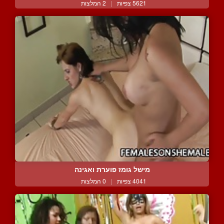
5621 צפיות
|
2 המלצות
מישל גומז פוערת ואגינה
4041 צפיות
|
0 המלצות