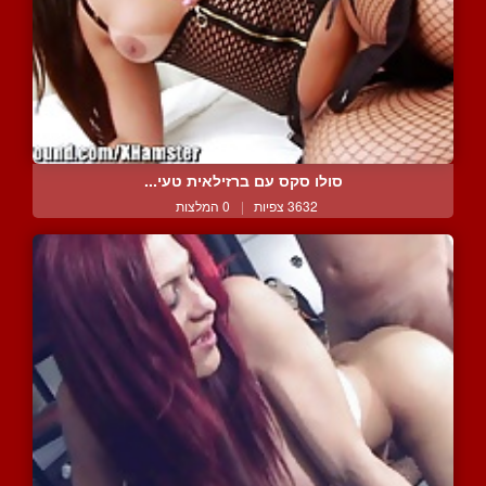
סולו סקס עם ברזילאית טעי...
3632 צפיות
|
0 המלצות