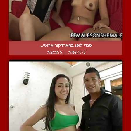
סנדי לופז בהארדקור ארוטי...
4078 צפיות
|
5 המלצות