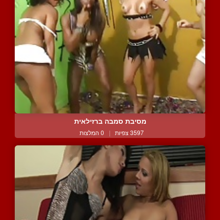
מסיבת סמבה ברזילאית
3597 צפיות
|
0 המלצות