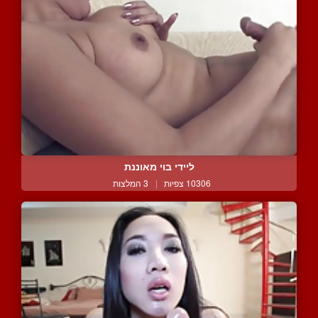
ליידי בוי מאוננת
10306 צפיות
|
3 המלצות