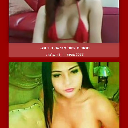
חמודות שווה מביאה ביד ומ...
6033 צפיות
|
3 המלצות