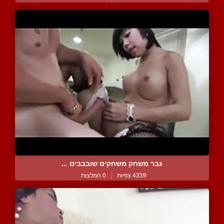
גבר משחק משחקים שובבבים ...
4339 צפיות
|
0 המלצות