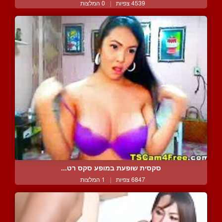
4539 צפיות
|
0 המלצות
סקסית שופעת במופע סקס רט...
6847 צפיות
|
1 המלצות