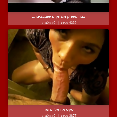
גבר משחק משחקים שובבבים ...
4339 צפיות
|
0 המלצות
סקס אוראלי נחמד
3877 צפיות
|
0 המלצות