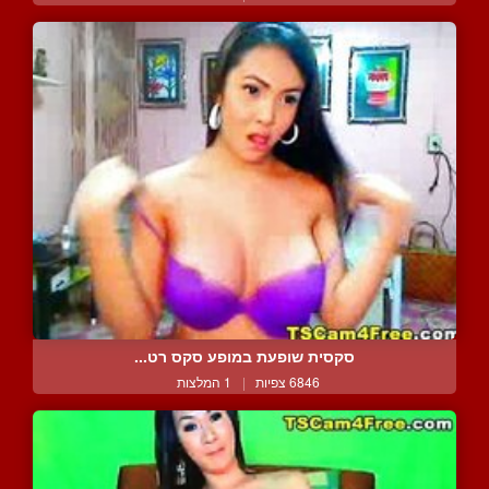
סקסית שופעת במופע סקס רט...
6846 צפיות
|
1 המלצות