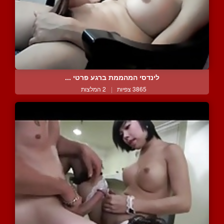
לינדסי המהממת ברגע פרטי ...
3865 צפיות
|
2 המלצות