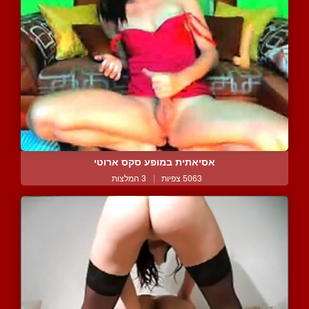
אסיאתית במופע סקס ארוטי
5063 צפיות
|
3 המלצות