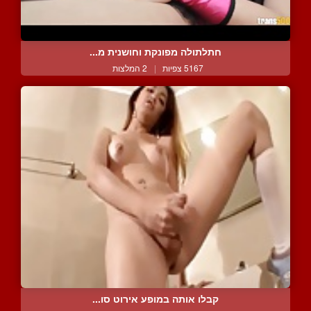
חתלתולה מפונקת וחושנית מ...
5167 צפיות
|
2 המלצות
קבלו אותה במופע אירוט סו...