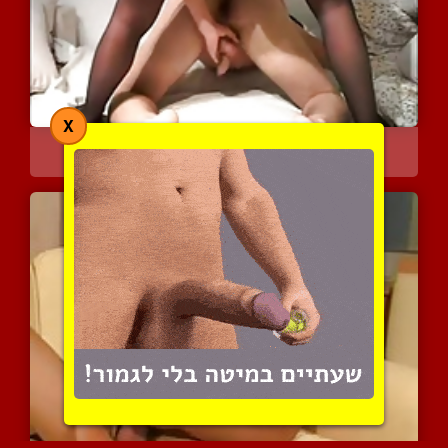
X
כוסית עם ישבן סקסי דופקת...
7314 צפיות
|
0 המלצות