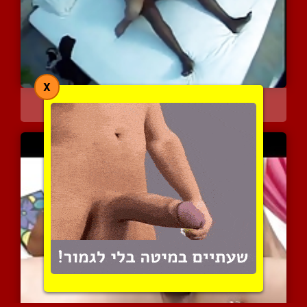
X
כושית עם זין גדול בועלת ...
11546 צפיות
|
4 המלצות