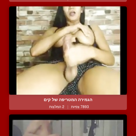
הגמירה המטריפה של קים
7893 צפיות
|
2 המלצות