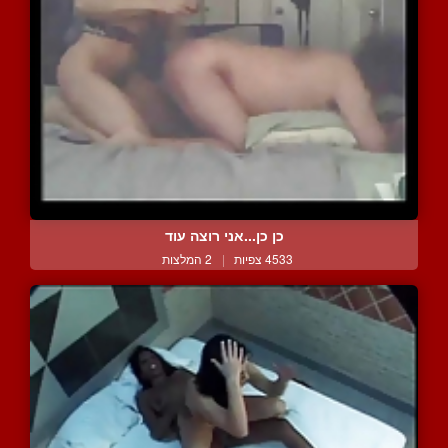
כן כן...אני רוצה עוד
4533 צפיות
|
2 המלצות