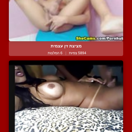
מציצת זין עצמית
5894 צפיות
|
6 המלצות