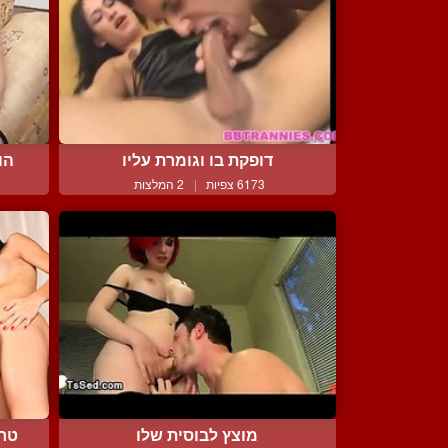
דופקת בו וגומרת עליו
הו
6173 צפיות
|
2 המלצות
מוצץ לבוסית שלו
טרא