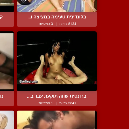
בלונדינית טעימה במציצה ו...
קו
8134 צפיות
|
3 המלצות
ברונטית שווה תוקעת עבד ב...
נד
5841 צפיות
|
1 המלצות