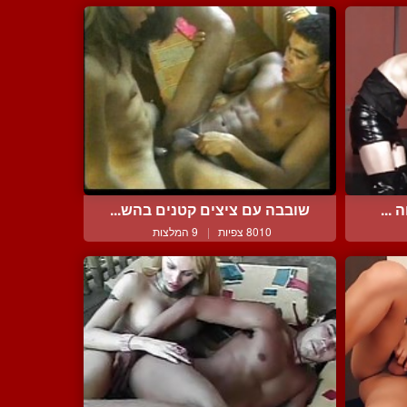
...
שובבה עם ציצים קטנים בהש...
8010 צפיות
|
9 המלצות