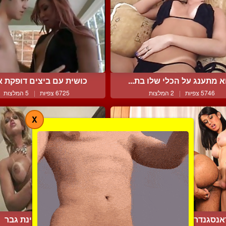
א מתענג על הכלי שלו בת...
כושית עם ביצים דופקת את
5746 צפיות
|
2 המלצות
6725 צפיות
|
5 המלצות
X
נסגנדרית עם כלי מאסיב...
כוסית מזיינת גבר