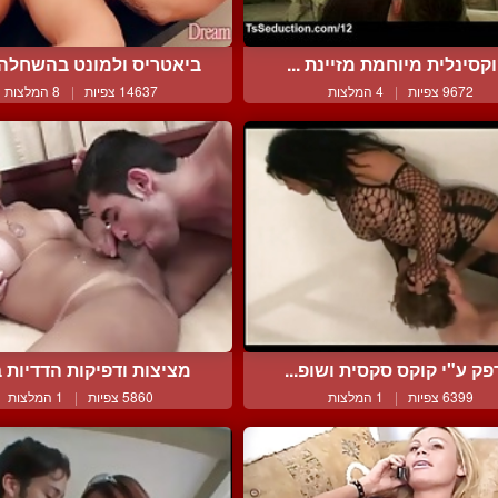
קסינלית מיוחמת מזיינת ...
ביאטריס ולמונט בהשחלה א
9672 צפיות
|
4 המלצות
14637 צפיות
|
8 המלצות
פק ע"י קוקס סקסית ושופ...
מציצות ודפיקות הדדיות ב
6399 צפיות
|
1 המלצות
5860 צפיות
|
1 המלצות