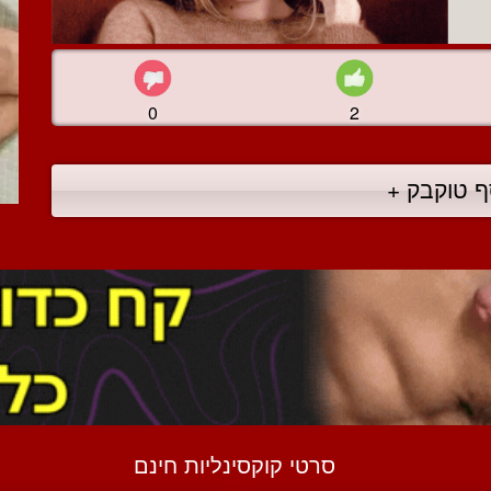
0
2
ף טוקבק +
סרטי קוקסינליות חינם