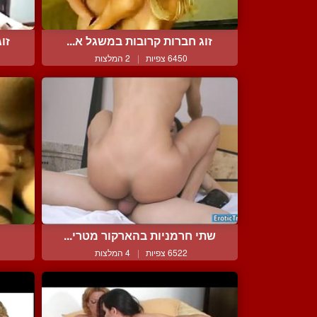
זוג חברות קרובות במשגל א...
זו
6450 צפיות
|
2 המלצות
שתי חרמניות בהארקור מטרי...
6522 צפיות
|
4 המלצות