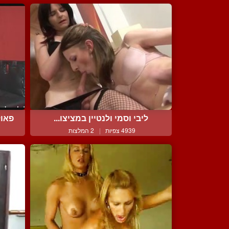
ליבי וסמי ולנטיין במציצו...
פאול
4939 צפיות
|
2 המלצות