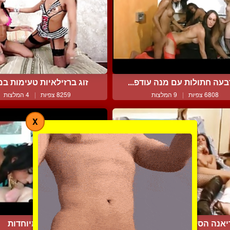
עה חתולות עם מנה עודפ...
זוג ברזילאיות טעימות במ
6808 צפיות
|
9 המלצות
8259 צפיות
|
4 המלצות
X
אנה הסקסית ובחורה עוש...
בקשות מיוחדות