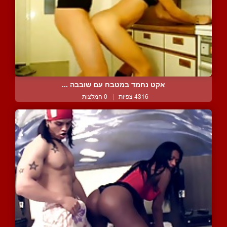
אקט נחמד במטבח עם שובבה ...
4316 צפיות
|
0 המלצות