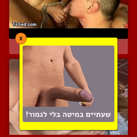
X
מזיין אותה וגומר לה על ה...
5083 צפיות
|
0 המלצות