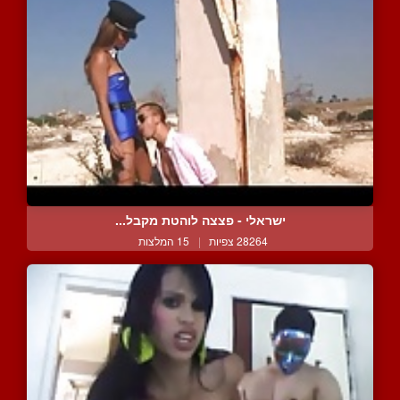
ישראלי - פצצה לוהטת מקבל...
28264 צפיות
|
15 המלצות