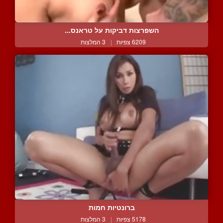
השפרצות דביקות על טראנס...
6209 צפיות
|
3 המלצות
ברונטיות חמות
5178 צפיות
|
3 המלצות