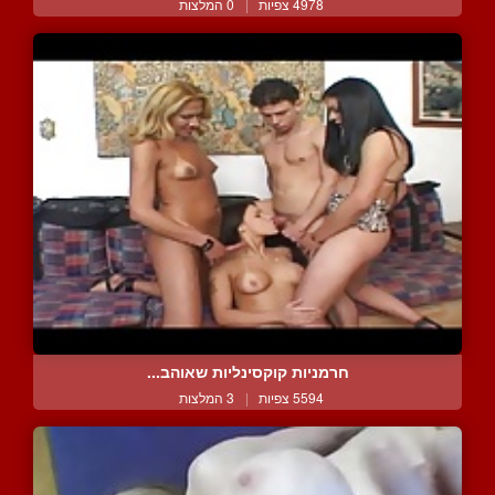
4978 צפיות
|
0 המלצות
חרמניות קוקסינליות שאוהב...
5594 צפיות
|
3 המלצות