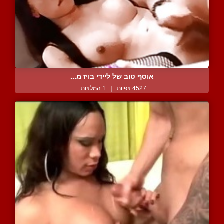
אוסף טוב של ליידי בויז מ...
4527 צפיות
|
1 המלצות