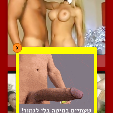
X
גברים וטרנסג'נדריות
10190 צפיות
|
3 המלצות