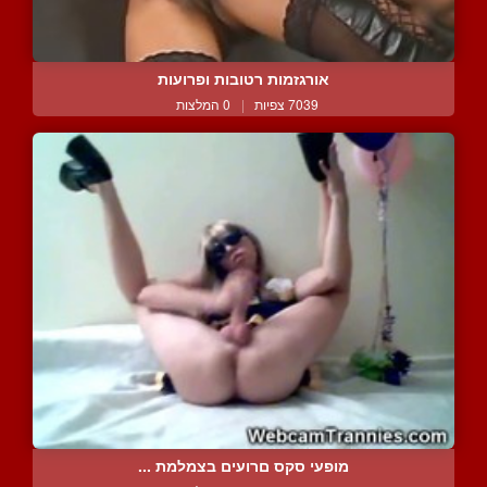
אורגזמות רטובות ופרועות
7039 צפיות
|
0 המלצות
מופעי סקס םרועים בצמלמת ...