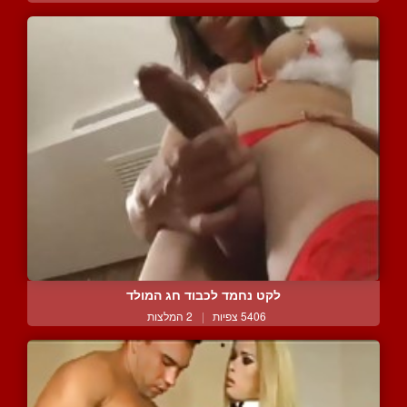
לקט נחמד לכבוד חג המולד
5406 צפיות
|
2 המלצות