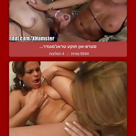
סטרפ-און תוקע טראנ'סגנדר...
6044 צפיות
|
4 המלצות