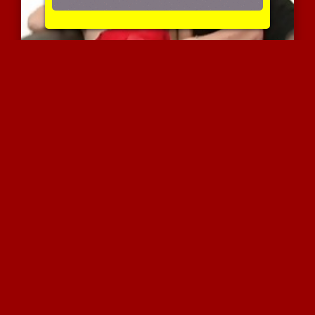
קארן ולורי עושות את זה ב...
6670 צפיות
|
2 המלצות