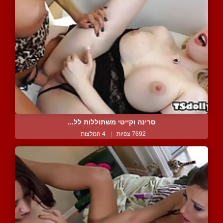
סרינה וקייטי משתוללות לל...
7692 צפיות
|
4 המלצות