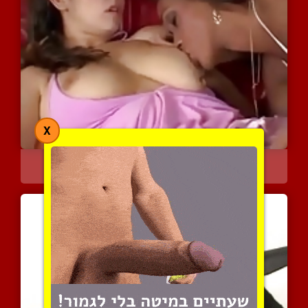
X
כושית מכניסה לבובה עם חז...
9009 צפיות
|
4 המלצות