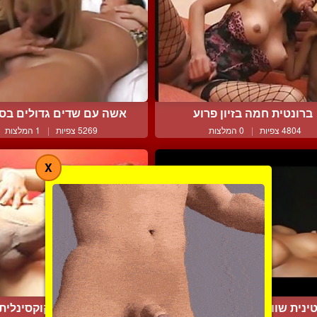
ברונטית חמה בזיון פרוע
אשה עם שדים גדולים בסקס
4804 צפיות
|
0 המלצות
5269 צפיות
|
1 המלצות
X
ינית שווה וחמה עם ביצי...
פצצת מין קוקסינלית