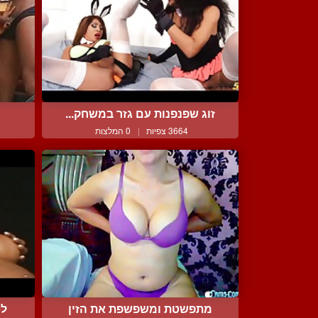
זוג שפנפנות עם גזר במשחק...
3664 צפיות
|
0 המלצות
מתפשטת ומשפשפת את הזין
לט