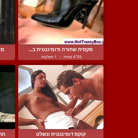
סקסית שחורה ודומיננטית ב...
מי
4725 צפיות
|
1 המלצות
קוקס דומיננטית ונשלט
חתי