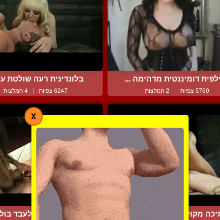
לפית דומיננטית מדהימה ...
בלונדינית רעה שולטת עלי
5760 צפיות
|
2 המלצות
6247 צפיות
|
4 המלצות
X
כה מקועקעת ושני עבדים...
כושית משחילה לעבד בולבו