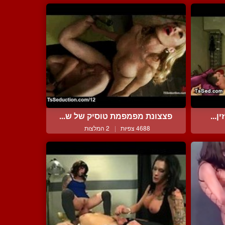
...
פצצונת מפמפמת טוסיק של ש...
4688 צפיות
|
2 המלצות