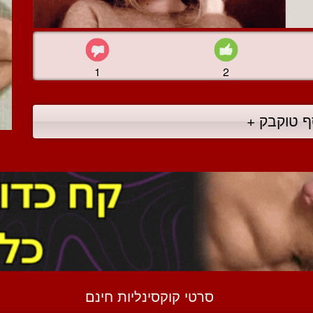
1
2
ף טוקבק +
סרטי קוקסינליות חינם