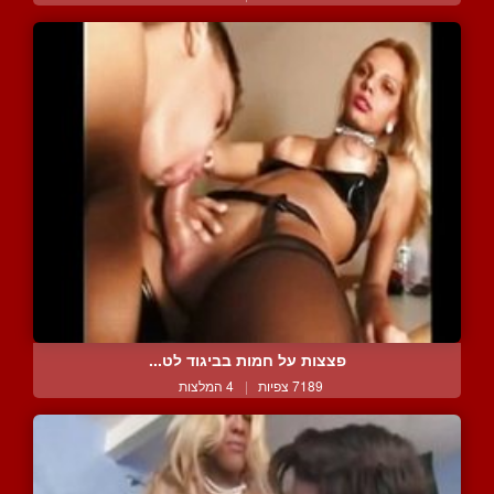
פצצות על חמות בביגוד לט...
7189 צפיות
|
4 המלצות