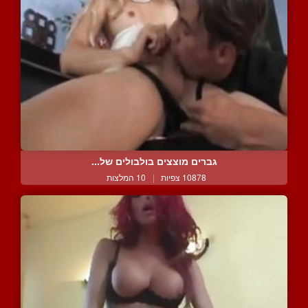
גברים מוצצים בולבולים של...
10878 צפיות
|
10 המלצות