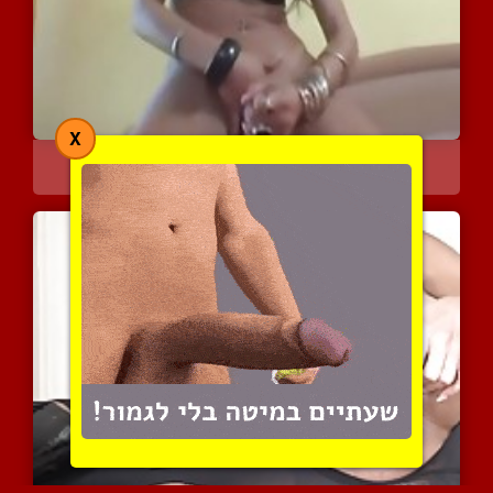
X
הן חרמניות והן עם בולבול
6537 צפיות
|
3 המלצות