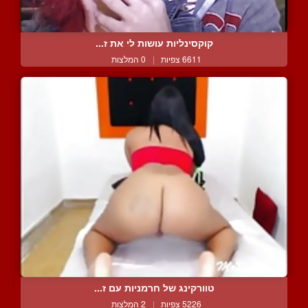
קוקסינליות עושות לי את ז...
6611 צפיות
|
0 המלצות
טוורקינג של חרמניות עם ז...
5226 צפיות
|
2 המלצות